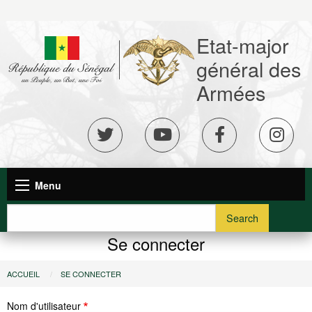
Aller
au
Etat-major
contenu
principal
général des
Armées
réseaux
sociaux
Navigation
Menu
principale
Search
Se connecter
Vous
ACCUEIL
SE CONNECTER
êtes
Nom d'utilisateur