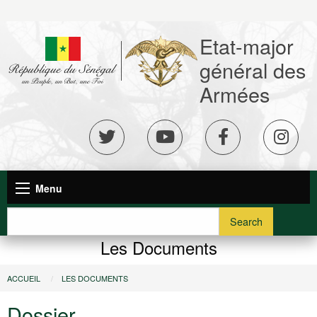
Aller
au
Etat-major
contenu
principal
général des
Armées
réseaux
sociaux
Navigation
Menu
principale
Search
Les Documents
Vous
ACCUEIL
LES DOCUMENTS
êtes
Dossier