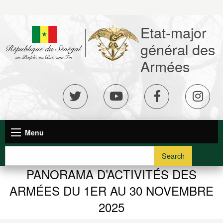
Aller
au
Etat-major
contenu
principal
général des
Armées
réseaux
sociaux
Navigation
Menu
principale
Search
PANORAMA D’ACTIVITÉS DES
ARMÉES DU 1ER AU 30 NOVEMBRE
2025