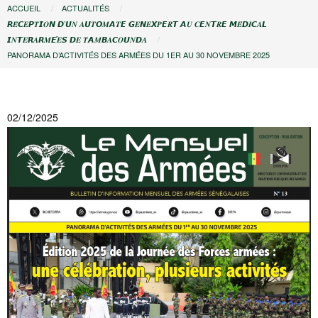
Vous
ACCUEIL
ACTUALITÉS
𝙍𝑬́𝘾𝑬𝙋𝑻𝙄𝑶𝙉 𝘿’𝙐𝑵 𝑨𝙐𝑻𝙊𝑴𝘼𝑻𝙀 𝙂𝑬𝙉𝑬𝙓𝑷𝙀𝑹𝙏 𝘼𝑼 𝑪𝙀𝑵𝙏𝑹𝙀 𝙈𝑬́𝘿𝑰𝘾𝑨𝙇
êtes
𝙄𝑵𝙏𝑬𝙍𝑨𝙍𝑴𝙀́𝑬𝙎 𝘿𝑬 𝑻𝘼𝑴𝘽𝑨𝘾𝑶𝙐𝑵𝘿𝑨
ici
PANORAMA D’ACTIVITÉS DES ARMÉES DU 1ER AU 30 NOVEMBRE 2025
02/12/2025