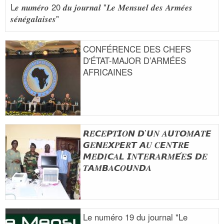
L𝒆 𝒏𝒖𝒎𝒆́𝒓𝒐 20 𝒅𝒖 𝒋𝒐𝒖𝒓𝒏𝒂𝒍 "𝑳𝒆 𝑴𝒆𝒏𝒔𝒖𝒆𝒍 𝒅𝒆𝒔 𝑨𝒓𝒎𝒆́𝒆𝒔
𝒔𝒆́𝒏𝒆́𝒈𝒂𝒍𝒂𝒊𝒔𝒆𝒔"
CONFÉRENCE DES CHEFS
D'ÉTAT-MAJOR D’ARMÉES
AFRICAINES
𝙍𝑬́𝘾𝑬𝙋𝑻𝙄𝑶𝙉 𝘿’𝙐𝑵 𝑨𝙐𝑻𝙊𝑴𝘼𝑻𝙀
𝙂𝑬𝙉𝑬𝙓𝑷𝙀𝑹𝙏 𝘼𝑼 𝑪𝙀𝑵𝙏𝑹𝙀
𝙈𝑬́𝘿𝑰𝘾𝑨𝙇 𝙄𝑵𝙏𝑬𝙍𝑨𝙍𝑴𝙀́𝑬𝙎 𝘿𝑬
𝑻𝘼𝑴𝘽𝑨𝘾𝑶𝙐𝑵𝘿𝑨
Le numéro 19 du journal "Le